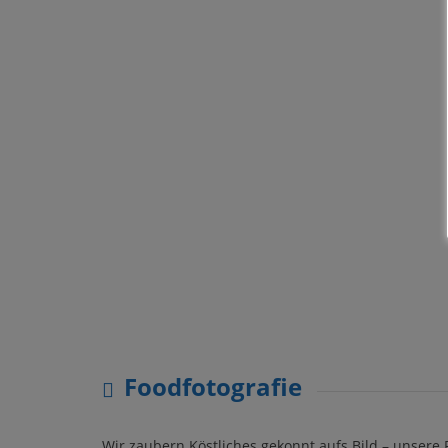
Foodfotografie
Wir zaubern Köstliches gekonnt aufs Bild – unsere 