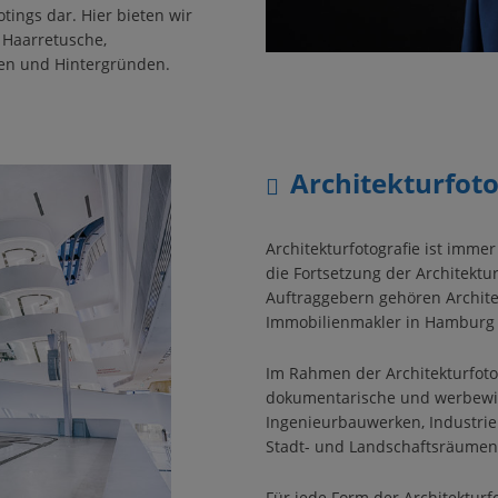
tings dar. Hier bieten wir
 Haarretusche,
nen und Hintergründen.
Architekturfoto
Architekturfotografie ist imme
die Fortsetzung der Architekt
Auftraggebern gehören Archi
Immobilienmakler in Hamburg
Im Rahmen der Architekturfotog
dokumentarische und werbewir
Ingenieurbauwerken, Industri
Stadt- und Landschaftsräumen
Für jede Form der Architekturf