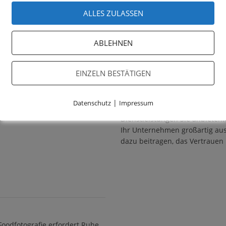
Unternehmensf
ALLES ZULASSEN
Egal in welcher Branche Sie arb
ABLEHNEN
möchten auf Ihrer Website, in
Aussage über Ihr Unternehmen 
EINZELN BESTÄTIGEN
Professionelle Unternehmens Bi
kommunizieren und Kunden eine
|
Datenschutz
Impressum
Unternehmen sind. Unabhängig
Dienstleistungen Sie anbieten
Ihr Unternehmen großartig aus
dazu beitragen, das Vertrauen
Foodfotografie erfordert Ruhe,