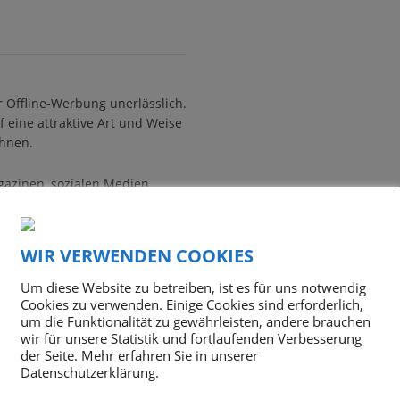
ür Offline-Werbung unerlässlich.
 eine attraktive Art und Weise
Ihnen.
gazinen, sozialen Medien,
ng verwendet, an die Sie
n B2C-Märkten besonders
s Produkts abhängig von ihrem
WIR VERWENDEN COOKIES
Um diese Website zu betreiben, ist es für uns notwendig
Ihre Produkte bspw. in Ihrem
Cookies zu verwenden. Einige Cookies sind erforderlich,
um die Funktionalität zu gewährleisten, andere brauchen
ren.
wir für unsere Statistik und fortlaufenden Verbesserung
der Seite. Mehr erfahren Sie in unserer
Datenschutzerklärung.